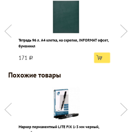
Тетрадь 96 л. А4 клетка, на скрепке, INFORMAT офсет,
К
бумвинил
м
171
a
Похожие товары
Маркер перманентный LITE FIX 1-3 мм черный,
М