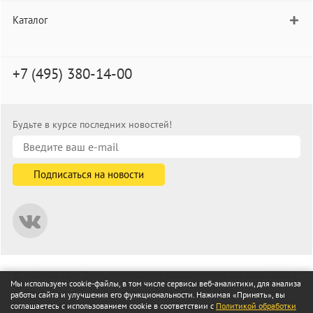
Каталог
+7 (495) 380-14-00
Будьте в курсе последних новостей!
© informat.ru — Интернет-магазин канцелярских товаров. 2001—
Мы используем cookie-файлы, в том числе сервисы веб-аналитики, для анализа
2026
работы сайта и улучшения его функциональности. Нажимая «Принять», вы
Все права защищены
соглашаетесь с использованием cookie в соответствии с
Политикой обработки