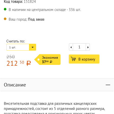
Код товара:
151824
В наличии на центральном складе - 336 шт.
Ваш город:
Под заказ
Считать по:
1 шт.
250
Экономия
В корзину
212
50
37
50
a
a
Описание
Вмсетительная подставка для различных канцелярских
принадлежностей, состоит из 5 отделений разного размера,
подставка представлена в оригинальных ярких цветах.