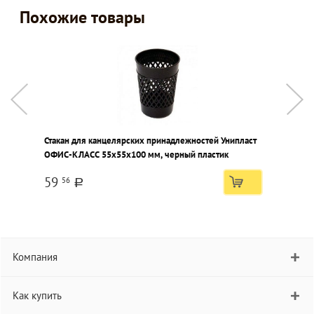
Похожие товары
Стакан для канцелярских принадлежностей Унипласт
П
ОФИС-КЛАСС 55x55x100 мм, черный пластик
I
1
59
56
a
Компания
Как купить