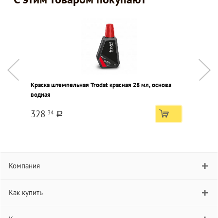
Краска штемпельная Trodat красная 28 мл, основа
К
водная
328
34
a
Компания
Как купить