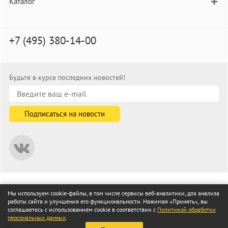
Каталог
+7 (495) 380-14-00
Будьте в курсе последних новостей!
© informat.ru — Интернет-магазин канцелярских товаров. 2001—
Мы используем cookie-файлы, в том числе сервисы веб-аналитики, для анализа
2026
работы сайта и улучшения его функциональности. Нажимая «Принять», вы
Все права защищены
соглашаетесь с использованием cookie в соответствии с
Политикой обработки
персональных данных
.