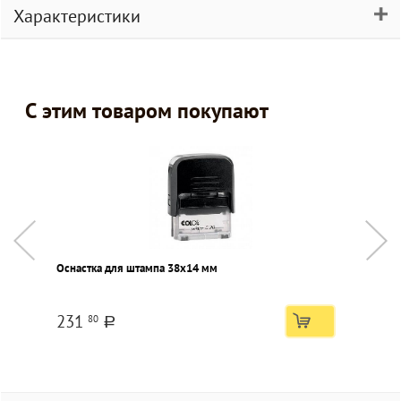
Характеристики
С этим товаром покупают
Оснастка для штампа 38х14 мм
К
в
231
80
a