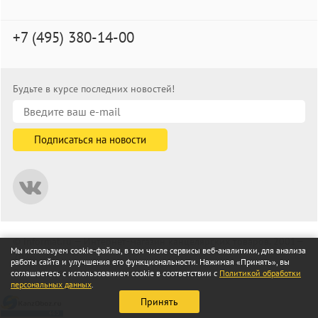
+7 (495) 380-14-00
Будьте в курсе последних новостей!
© informat.ru — Интернет-магазин канцелярских товаров. 2001—
Мы используем cookie-файлы, в том числе сервисы веб-аналитики, для анализа
2026
работы сайта и улучшения его функциональности. Нажимая «Принять», вы
Все права защищены
соглашаетесь с использованием cookie в соответствии с
Политикой обработки
персональных данных
.
Принять