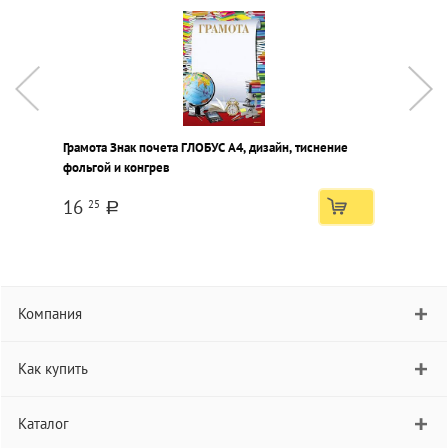
Грамота Знак почета ГЛОБУС А4, дизайн, тиснение
Г
фольгой и конгрев
(
16
25
a
Компания
Как купить
Каталог