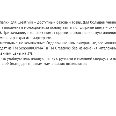
апки для Creativiki – доступный базовый товар. Для большей униве
 выполнена в монохроме, за основу взяты популярные цвета – сини
. При желании, школьник может проявить свою творческую индиви
ами или раскрасить маркерами.
тительные, но компактные. Отделочные швы аккуратные, все молни
одят из ТМ SchoolФОРМАТ в ТМ Creativiki без изменения каталожн
ижением цены на 3%.
тить удобную пластиковую папку с ручками и молнией сверху, это н
али её благодаря отзывам мам и самих школьников.