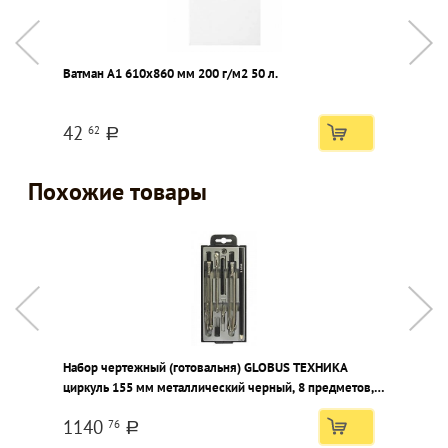
Ватман А1 610х860 мм 200 г/м2 50 л.
П
42
62
a
Похожие товары
Набор чертежный (готовальня) GLOBUS ТЕХНИКА
Н
циркуль 155 мм металлический черный, 8 предметов, в
ц
пластиковом пенале с европодвесом
п
1140
76
a