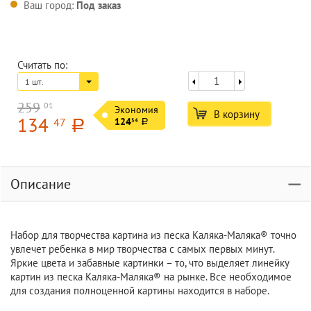
Ваш город:
Под заказ
Считать по:
1 шт.
259
01
Экономия
В корзину
134
47
124
54
a
a
Описание
Набор для творчества картина из песка Каляка-Маляка® точно
увлечет ребенка в мир творчества с самых первых минут.
Яркие цвета и забавные картинки – то, что выделяет линейку
картин из песка Каляка-Маляка® на рынке. Все необходимое
для создания полноценной картины находится в наборе.