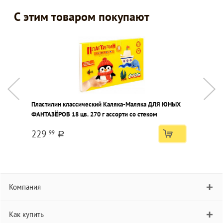
С этим товаром покупают
Пластилин классический Каляка-Маляка ДЛЯ ЮНЫХ
Н
ФАНТАЗЁРОВ 18 цв. 270 г ассорти со стеком
ф
229
99
a
Компания
Как купить