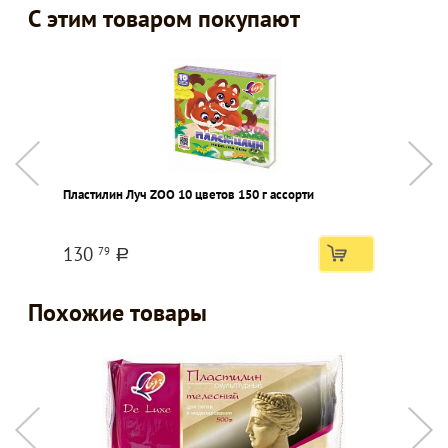
С этим товаром покупают
Пластилин Луч ZOO 10 цветов 150 г ассорти
Р
Ж
130
79
a
Похожие товары