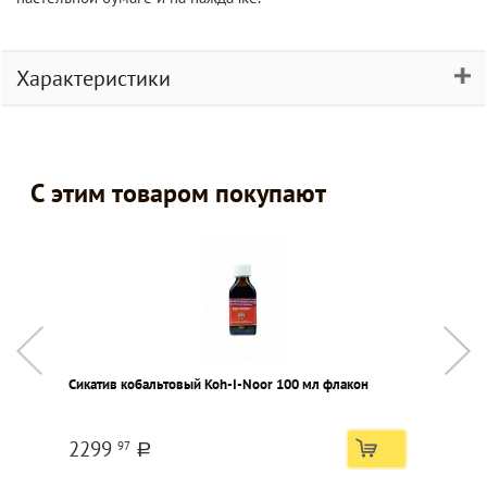
Характеристики
С этим товаром покупают
Сикатив кобальтовый Koh-I-Noor 100 мл флакон
К
б
2299
97
a