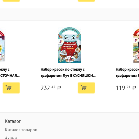
еклу с
Набор красок по стеклу с
Набор красок
ОСТОЧНАЯ
трафаретом Луч ВКУСНЯШКИ
трафаретом
и 6 цветов
ассорти 6 цветов по 5 мл
ассорти 6 цв
232
119
45
21
a
a
Каталог
Каталог товаров
Акции