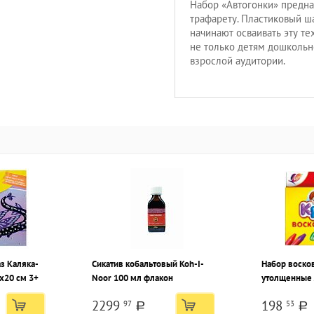
Набор «Автогонки» предна
трафарету. Пластиковый ш
начинают осваивать эту те
не только детям дошкольн
взрослой аудитории.
з Каляка-
Сикатив кобальтовый Koh-I-
Набор воско
х20 см 3+
Noor 100 мл флакон
утолщенные 
трехгранные
2299
198
97
53
диаметр 10 
a
a