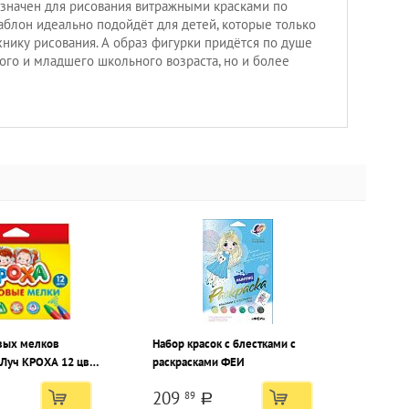
значен для рисования витражными красками по
аблон идеально подойдёт для детей, которые только
хнику рисования. А образ фигурки придётся по душе
ого и младшего школьного возраста, но и более
вых мелков
Набор красок с блестками с
Луч КРОХА 12 цв.
раскрасками ФЕИ
, смываемые,
209
89
мм
a