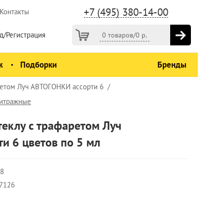
+7 (495) 380-14-00
Контакты
д/Регистрация
0 товаров
/
0
р.
ж
Подборки
Бренды
ретом Луч АВТОГОНКИ ассорти 6
витражные
теклу с трафаретом Луч
и 6 цветов по 5 мл
08
7126