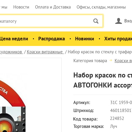
у мы
Новости
Оплата и Доставка
Офисы, склады, магазины
Вхо
Цена недели
Распродажа
Новинки
Хиты прода
 художников
Краски витражные
Набор красок по стеклу с трафа
Категория товара
Краски 
Набор красок по с
АВТОГОНКИ ассорт
Артикул:
31С 1959-
Штрихкод:
460118501
224852
Код товара:
Торговая марка:
Луч