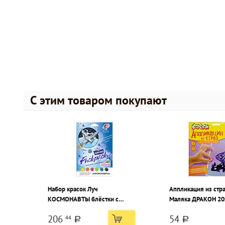
С этим товаром покупают
Набор красок Луч
Аппликация из стра
КОСМОНАВТЫ блёстки с
Маляка ДРАКОН 20
раскрасками
206
54
44
a
a