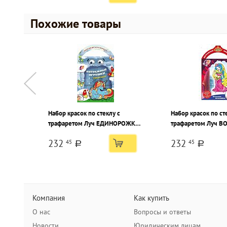
Похожие товары
Набор красок по стеклу с
Набор красок по ст
трафаретом Луч ЕДИНОРОЖКИ
трафаретом Луч В
ассорти 6 цветов по 5 мл
КРАСАВИЦА ассорт
232
232
45
45
по 5 мл
a
a
Компания
Как купить
О нас
Вопросы и ответы
Новости
Юридическим лицам