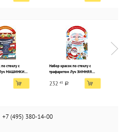
 по стеклу с
Набор красок по стеклу с
Набор 
 Луч МАШИНКИ
трафаретом Луч ЗИМНЯЯ
трафа
етов по 5 мл
СКАЗКА ассорти 6 цветов по 5
ФЕЯ ас
232
232
45
мл
a
+7 (495) 380-14-00