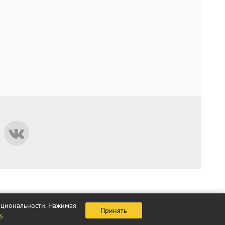
нкциональности. Нажимая
Принять
х
.