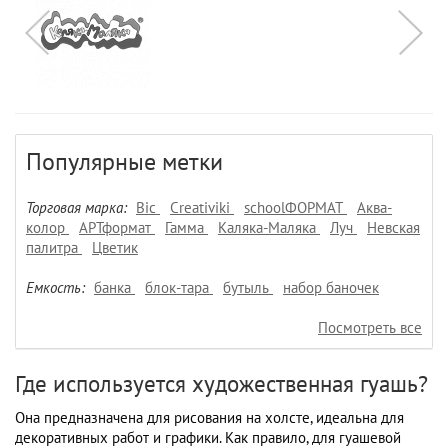
Популярные метки
Торговая марка:
Bic
Creativiki
schoolФОРМАТ
Аква-
колор
АРТформат
Гамма
Каляка-Маляка
Луч
Невская
палитра
Цветик
Емкость:
банка
блок-тара
бутыль
набор баночек
Посмотреть все
Где используется художественная гуашь?
Она предназначена для рисования на холсте, идеальна для
декоративных работ и графики. Как правило, для гуашевой