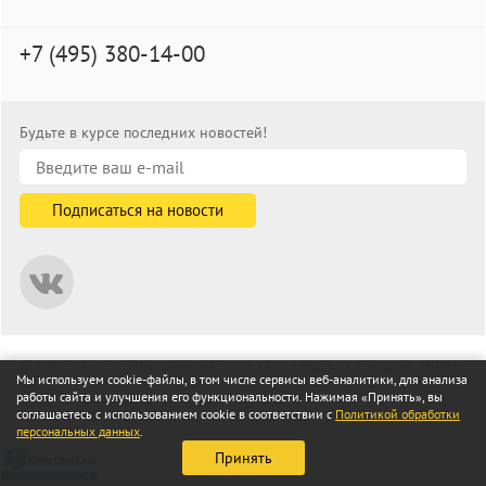
+7 (495) 380-14-00
Будьте в курсе последних новостей!
© informat.ru — Интернет-магазин канцелярских товаров. 2001—
Мы используем cookie-файлы, в том числе сервисы веб-аналитики, для анализа
2026
работы сайта и улучшения его функциональности. Нажимая «Принять», вы
Все права защищены
соглашаетесь с использованием cookie в соответствии с
Политикой обработки
персональных данных
.
Принять