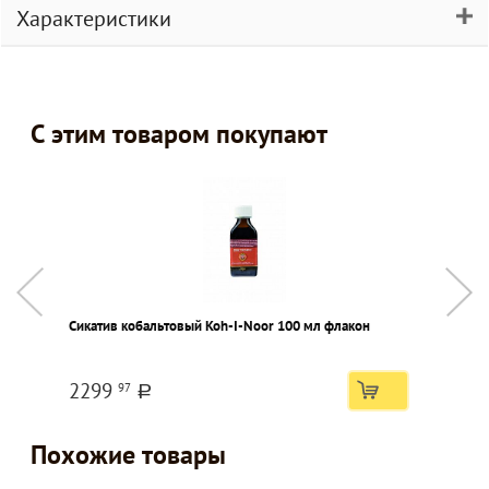
Характеристики
С этим товаром покупают
Сикатив кобальтовый Koh-I-Noor 100 мл флакон
А
п
2299
97
a
Похожие товары