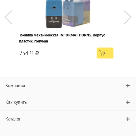
Точилка механическая INFORMAT HORNS, корпус
Т
пластик, голубая
п
254
13
a
Компания
Как купить
Каталог