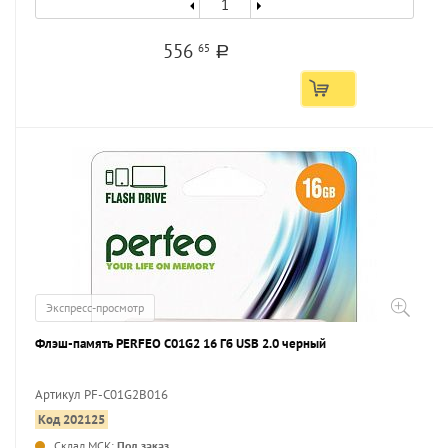
556
65
a
Экспресс-просмотр
Флэш-память PERFEO C01G2 16 Гб USB 2.0 черный
Артикул PF-C01G2B016
Код 202125
...
Склад МСК:
Под заказ