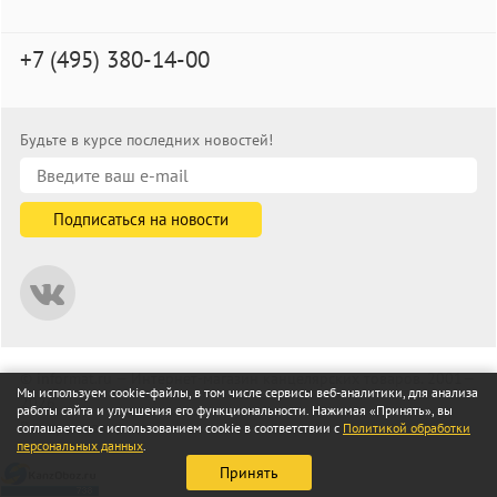
+7 (495) 380-14-00
Будьте в курсе последних новостей!
© informat.ru — Интернет-магазин канцелярских товаров. 2001—
Мы используем cookie-файлы, в том числе сервисы веб-аналитики, для анализа
2026
работы сайта и улучшения его функциональности. Нажимая «Принять», вы
Все права защищены
соглашаетесь с использованием cookie в соответствии с
Политикой обработки
персональных данных
.
Принять