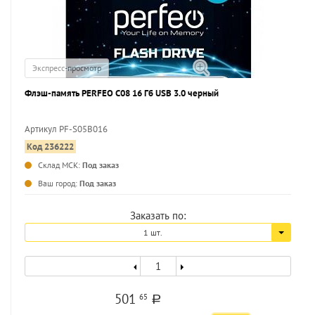
Экспресс-просмотр
Флэш-память PERFEO C08 16 Гб USB 3.0 черный
Артикул PF-S05B016
Код 236222
Склад МСК:
Под заказ
Ваш город:
Под заказ
Заказать по:
1 шт.
501
65
a