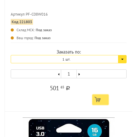
Артикул PF-C08W016
Код 221803
...
Склад МСК:
Под заказ
Ваш город:
Под заказ
Заказать по:
1 шт.
501
65
a