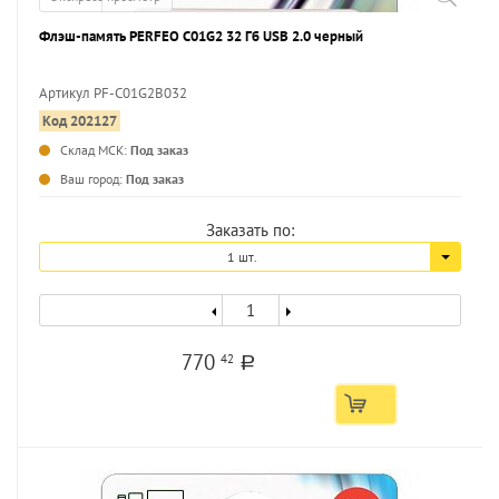
Флэш-память PERFEO C01G2 32 Гб USB 2.0 черный
Артикул PF-C01G2B032
Код 202127
...
Склад МСК:
Под заказ
Ваш город:
Под заказ
Заказать по:
1 шт.
770
42
a