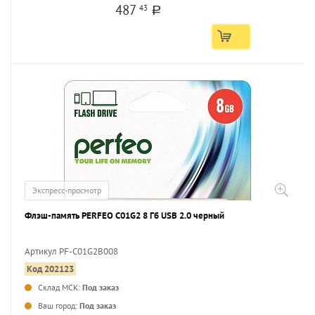
487
43
a
Экспресс-просмотр
Флэш-память PERFEO C01G2 8 Гб USB 2.0 черный
Артикул PF-C01G2B008
Код 202123
...
Склад МСК:
Под заказ
Ваш город:
Под заказ