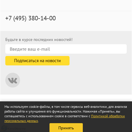
+7 (495) 380-14-00
Будьте в курсе последних новостей!
© informat.ru — Интернет-магазин канцелярских товаров. 2001—
Мы используем cookie-файлы, в том числе сервисы веб-аналитики, для анализа
2026
работы сайта и улучшения его функциональности. Нажимая «Принять», вы
Все права защищены
соглашаетесь с использованием cookie в соответствии с
Политикой обработки
персональных данных
.
Принять