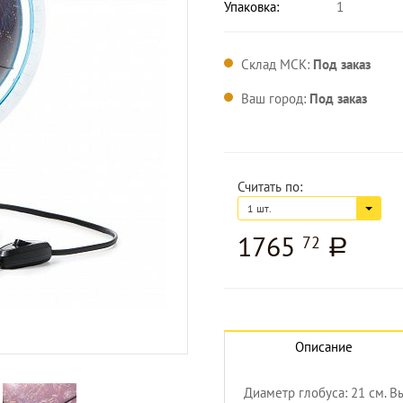
Упаковка:
1
Склад МСК:
Под заказ
Ваш город:
Под заказ
Считать по:
1 шт.
1765
72
a
Увеличить изображение
Описание
Диаметр глобуса: 21 см. Вы