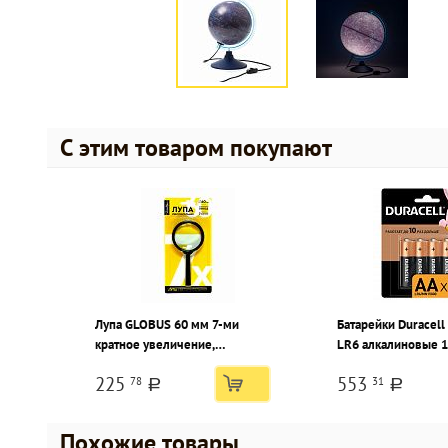
С этим товаром покупают
Лупа GLOBUS 60 мм 7-ми
Батарейки Duracell
кратное увеличение,
LR6 алкалиновые 1
пластиковая
упак
225
553
78
31
a
a
Похожие товары