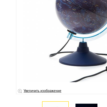
ображение
Увеличить изображение