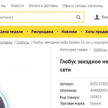
у мы
Новости
Оплата и Доставка
Офисы, склады, магазины
Вхо
Цена недели
Распродажа
Новинки
Хиты прода
 подарки
Глобусы
Глобус звездное небо Globen 21 см, с подсветк
Категория товара
Глобусы
Глобус звездное не
сети
Артикул:
КЕ0121002
Штрихкод:
468000993
183852
Код товара:
Торговая марка:
Globen