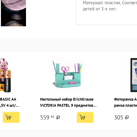
Материал: пластик. Соотве
детей от 3-х лет.
 BASIC AA
Настольный набор ErichKrause
Фоторамка А
,5V 4 шт/
VICTORIA PASTEL 9 предметов,
рамка пласти
мятный пластик
стекло
559
305
61
a
a