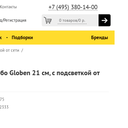
+7 (495) 380-14-00
Контакты
д/Регистрация
0 товаров
/
0
р.
ж
Подборки
Бренды
ой от сети
бо Globen 21 см, с подсветкой от
75
2333