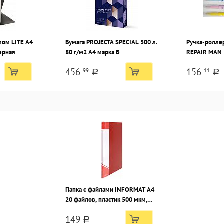
мом LITE А4
Бумага PROJECTA SPECIAL 500 л.
Ручка-ролле
черная
80 г/м2 А4 марка В
REPAIR MAN 
ассорти
456
156
99
11
a
a
Папка с файлами INFORMAT А4
20 файлов, пластик 500 мкм,
красная, карман для
149
маркировки
a