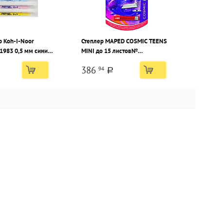
р Koh-I-Noor
Степлер MAPED COSMIC TEENS
1983 0,5 мм синий
MINI до 15 листов№
№24/6,26/6 пластик
386
94
a