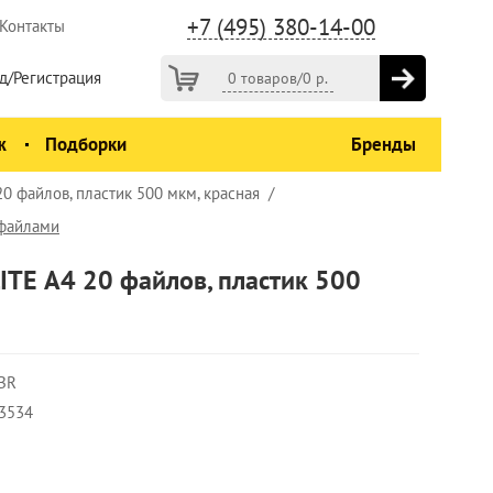
+7 (495) 380-14-00
Контакты
д/Регистрация
0 товаров
/
0
р.
ж
Подборки
Бренды
0 файлов, пластик 500 мкм, красная
 файлами
ITE А4 20 файлов, пластик 500
BR
3534