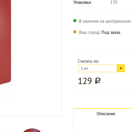
Упаковка:
170
В наличии на центральном 
Ваш город:
Под заказ
Считать по:
1 шт.
129
a
Увеличить изображение
Описание