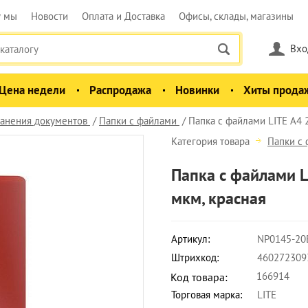
у мы
Новости
Оплата и Доставка
Офисы, склады, магазины
Вхо
Цена недели
Распродажа
Новинки
Хиты прода
анения документов
Папки с файлами
Папка с файлами LITE А4 2
Категория товара
Папки с
Папка с файлами L
мкм, красная
Артикул:
NP0145-20
Штрихкод:
460272309
166914
Код товара:
Торговая марка:
LITE