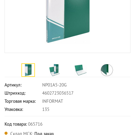
Артикул:
NP01A5-20G
Штрихкод:
4602723036517
Торговая марка:
INFORMAT
Упаковка:
135
Код товара:
065716
Склад МСК:
Под заказ