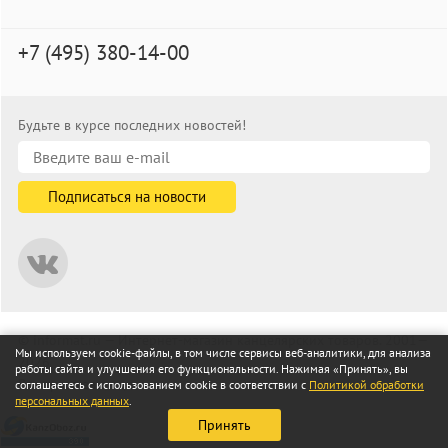
+7 (495) 380-14-00
Будьте в курсе последних новостей!
© informat.ru — Интернет-магазин канцелярских товаров. 2001—
Мы используем cookie-файлы, в том числе сервисы веб-аналитики, для анализа
2026
работы сайта и улучшения его функциональности. Нажимая «Принять», вы
Все права защищены
соглашаетесь с использованием cookie в соответствии с
Политикой обработки
персональных данных
.
Принять