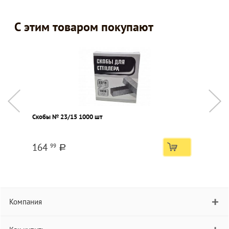
С этим товаром покупают
Скобы № 23/15 1000 шт
А
к
164
99
a
Компания