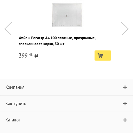
Файлы Регистр А4 100 плотные, прозрачные,
П
апельсиновая корка, 30 шт
к
399
48
a
Компания
Как купить
Каталог