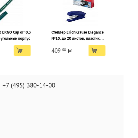
 ERGO Cap off 0,3
Степлер ErichKrause Elegance
еугольный корпус
№10, до 20 листов, пластик,
ассорти
409
08
a
+7 (495) 380-14-00