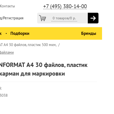
+7 (495) 380-14-00
Контакты
д/Регистрация
0 товаров
/
0
р.
ж
Подборки
Бренды
 А4 30 файлов, пластик 500 мкм,
 файлами
INFORMAT А4 30 файлов, пластик
 карман для маркировки
R
3038