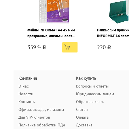
Файлы INFORMAT А4 45 мкм
Папка с 1-м приж
прозрачные, апельсиновая
INFORMAT А4 пласт
корка, 100 шт
зеленая, карман
359
220
01
a
a
Компания
Как купить
О нас
Вопросы и ответы
Новости
Юридическим лицам
Контакты
Обратная связь
Офисы, склады, магазины
Статьи
Для VIP-клиентов
Оплата
Политика обработки ПДн
Доставка