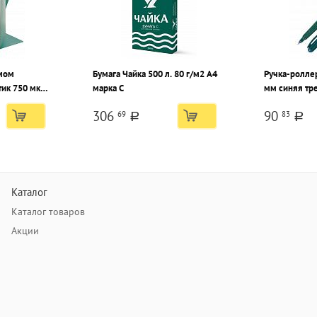
имом
Бумага Чайка 500 л. 80 г/м2 А4
Ручка-роллер
ик 750 мкм,
марка С
мм синяя тр
306
90
69
83
a
a
Каталог
Каталог товаров
Акции