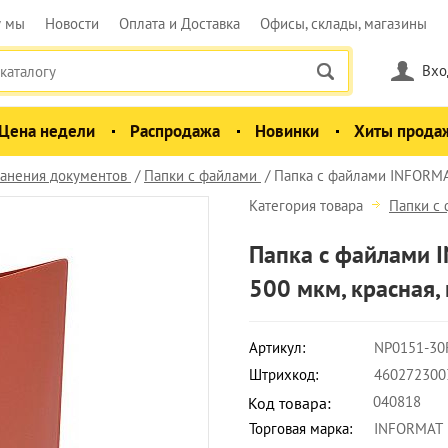
у мы
Новости
Оплата и Доставка
Офисы, склады, магазины
Вхо
Цена недели
Распродажа
Новинки
Хиты прода
анения документов
Папки с файлами
Папка с файлами INFORMAT
Категория товара
Папки с
Папка с файлами 
500 мкм, красная,
Артикул:
NP0151-30
Штрихкод:
460272300
040818
Код товара:
Торговая марка:
INFORMAT