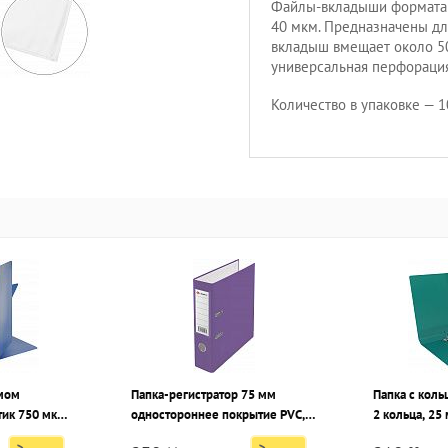
Файлы-вкладыши формата 
40 мкм. Предназначены дл
вкладыш вмещает около 50
универсальная перфорация
Количество в упаковке — 1
имом
Папка-регистратор 75 мм
Папка с кол
ик 750 мкм,
одностороннее покрытие PVC,
2 кольца, 25 мм, пластик 700
фиолетовая, металлическая
мкм, зелена