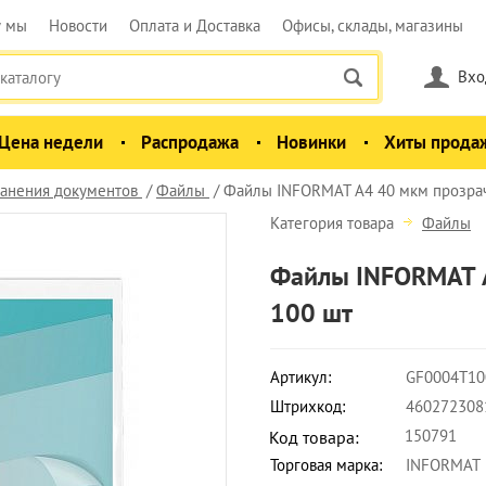
у мы
Новости
Оплата и Доставка
Офисы, склады, магазины
Вхо
Цена недели
Распродажа
Новинки
Хиты прода
анения документов
Файлы
Файлы INFORMAT А4 40 мкм прозрачн
Категория товара
Файлы
Файлы INFORMAT А
100 шт
Артикул:
GF0004T10
Штрихкод:
460272308
150791
Код товара:
Торговая марка:
INFORMAT