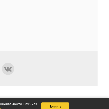
нкциональности. Нажимая
Принять
х
.