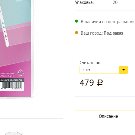
Упаковка:
20
В наличии на центральном 
Ваш город:
Под заказ
Считать по:
1 шт.
479
a
Увеличить изображение
Описание