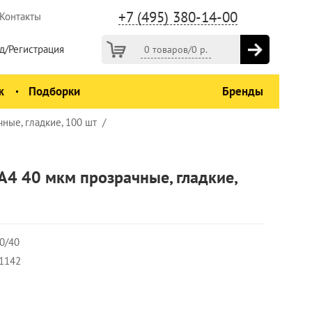
+7 (495) 380-14-00
Контакты
д/Регистрация
0 товаров
/
0
р.
ж
Подборки
Бренды
ые, гладкие, 100 шт
4 40 мкм прозрачные, гладкие,
0/40
1142