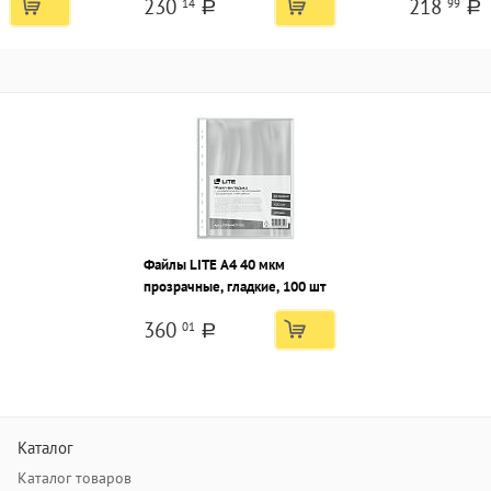
230
218
14
99
окантовка, карман для
a
a
маркировки этикетки,
собранная
Файлы LITE А4 40 мкм
прозрачные, гладкие, 100 шт
360
01
a
Каталог
Каталог товаров