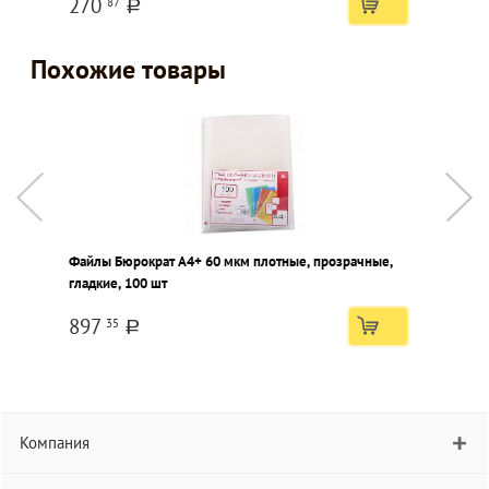
270
87
a
Похожие товары
Файлы Бюрократ А4+ 60 мкм плотные, прозрачные,
Ф
гладкие, 100 шт
г
897
35
a
Компания