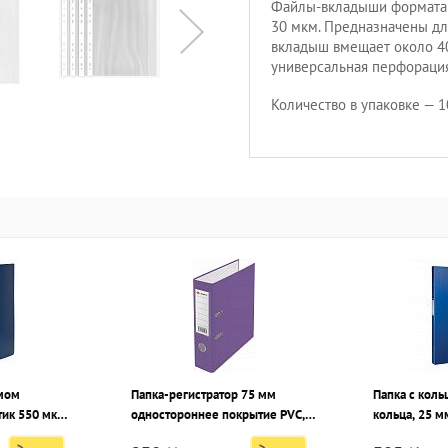
Файлы-вкладыши формата 
30 мкм. Предназначены дл
вкладыш вмещает около 40
универсальная перфорация
Количество в упаковке — 1
имом
Папка-регистратор 75 мм
Папка с коль
ик 550 мкм,
одностороннее покрытие PVC,
кольца, 25 мм, пл
фиолетовая, металлическая
синяя