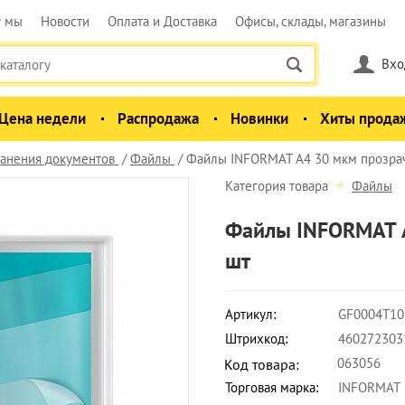
у мы
Новости
Оплата и Доставка
Офисы, склады, магазины
Вхо
Цена недели
Распродажа
Новинки
Хиты прода
анения документов
Файлы
Файлы INFORMAT А4 30 мкм прозрачн
Категория товара
Файлы
Файлы INFORMAT А
шт
Артикул:
GF0004T10
Штрихкод:
460272303
063056
Код товара:
Торговая марка:
INFORMAT