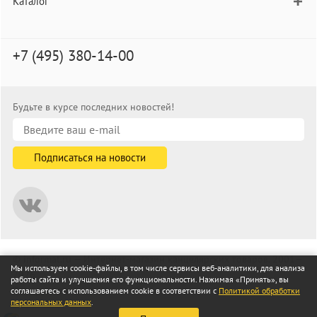
Каталог
+7 (495) 380-14-00
Будьте в курсе последних новостей!
© informat.ru — Интернет-магазин канцелярских товаров. 2001—
Мы используем cookie-файлы, в том числе сервисы веб-аналитики, для анализа
2026
работы сайта и улучшения его функциональности. Нажимая «Принять», вы
Все права защищены
соглашаетесь с использованием cookie в соответствии с
Политикой обработки
персональных данных
.