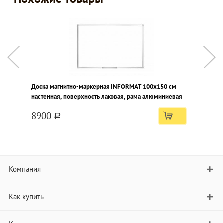
Доска магнитно-маркерная INFORMAT 100х150 см
Д
настенная, поверхность лаковая, рама алюминиевая
н
8900
a
Компания
Как купить