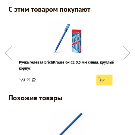
С этим товаром покупают
Ручка гелевая ErichKrause G-ICE 0,5 мм синяя, круглый
Р
корпус
59
60
a
Похожие товары