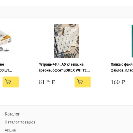
кие
Тетрадь 48 л. А5 клетка, на
Папка с файл
00 шт
гребне, офсет LOREX WHITE
файлов, плас
покрытия
PATTERN мелованный картон,
зеленая
81
160
16
запечатка форзаца, матовая
a
a
ламинация, эмбоссинг
Каталог
Каталог товаров
Акции