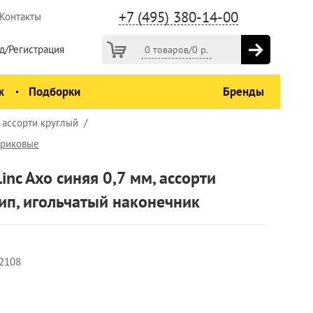
+7 (495) 380-14-00
Контакты
д/Регистрация
0 товаров
/
0
р.
ж
Подборки
Бренды
, ассорти круглый
ариковые
nc Axo синяя 0,7 мм, ассорти
рип, игольчатый наконечник
2108