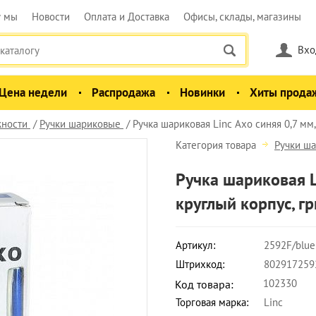
у мы
Новости
Оплата и Доставка
Офисы, склады, магазины
Вхо
Цена недели
Распродажа
Новинки
Хиты прода
ности
Ручки шариковые
Ручка шариковая Linc Axo синяя 0,7 мм
Категория товара
Ручки ш
Ручка шариковая Li
круглый корпус, г
Артикул:
2592F/blue
Штрихкод:
802917259
102330
Код товара:
Торговая марка:
Linc