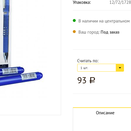
Упаковка:
12/72/1728
В наличии на центральном 
Ваш город:
Под заказ
Считать по:
1 шт.
93
a
Увеличить изображение
Описание