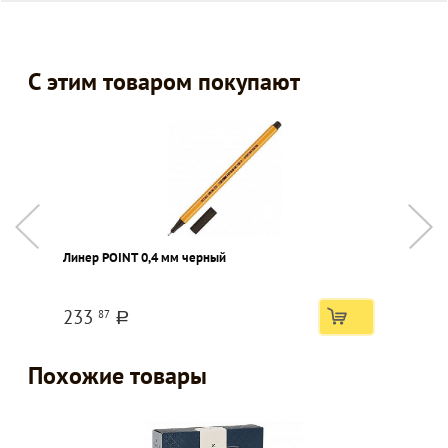
С этим товаром покупают
Линер POINT 0,4 мм черный
К
в
233
87
a
Похожие товары