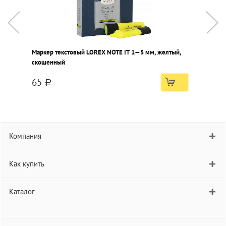
Маркер текстовый LOREX NOTE IT 1—5 мм, желтый,
М
скошенный
с
65
a
Компания
Как купить
Каталог