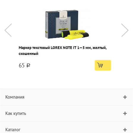
Маркер текстовый LOREX NOTE IT 1—5 мм, желтый,
М
скошенный
с
65
a
Компания
Как купить
Каталог