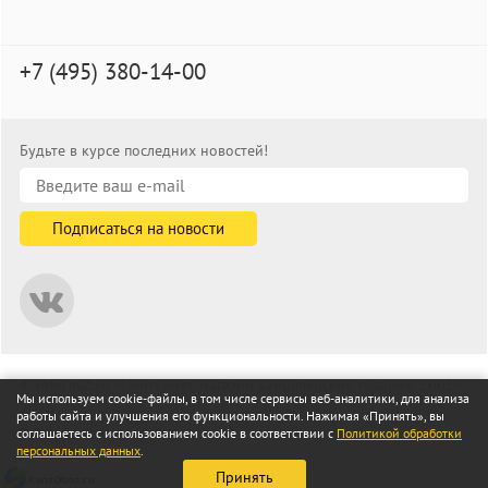
+7 (495) 380-14-00
Будьте в курсе последних новостей!
© informat.ru — Интернет-магазин канцелярских товаров. 2001—
Мы используем cookie-файлы, в том числе сервисы веб-аналитики, для анализа
2026
работы сайта и улучшения его функциональности. Нажимая «Принять», вы
Все права защищены
соглашаетесь с использованием cookie в соответствии с
Политикой обработки
персональных данных
.
Принять