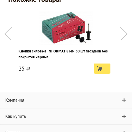
Кнопки силовые INFORMAT 8 мм 30 шт гвоздики без
К
покрытия черные
п
25
a
Компания
Как купить