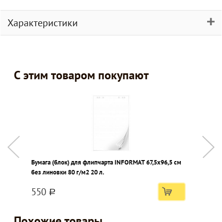
Характеристики
С этим товаром покупают
Бумага (блок) для флипчарта INFORMAT 67,5х96,5 см
Д
без линовки 80 г/м2 20 л.
1
550
a
Похожие товары