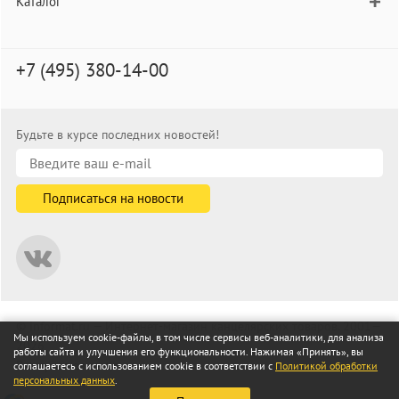
Каталог
+7 (495) 380-14-00
Будьте в курсе последних новостей!
© informat.ru — Интернет-магазин канцелярских товаров. 2001—
Мы используем cookie-файлы, в том числе сервисы веб-аналитики, для анализа
2026
работы сайта и улучшения его функциональности. Нажимая «Принять», вы
Все права защищены
соглашаетесь с использованием cookie в соответствии с
Политикой обработки
персональных данных
.