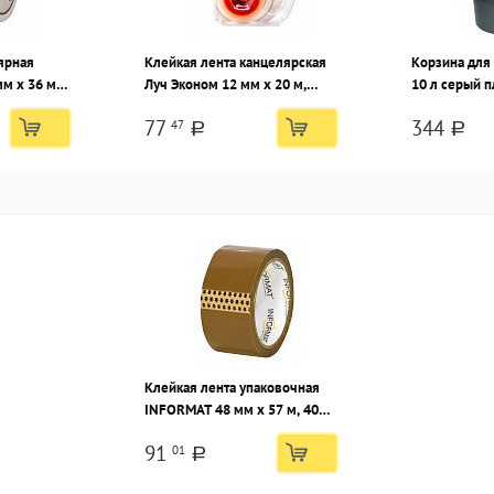
ярная
Клейкая лента канцелярская
Корзина для
м х 36 м
Луч Эконом 12 мм х 20 м,
10 л серый п
прозрачная, с диспенсером
круглая
77
344
47
a
a
Клейкая лента упаковочная
INFORMAT 48 мм х 57 м, 40
мкм, коричневая
91
01
a