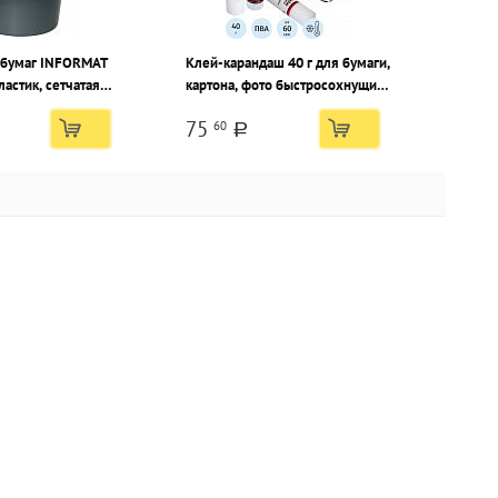
 бумаг INFORMAT
Клей-карандаш 40 г для бумаги,
ластик, сетчатая
картона, фото быстросохнущий
PVA, карт. дисплей
75
60
a