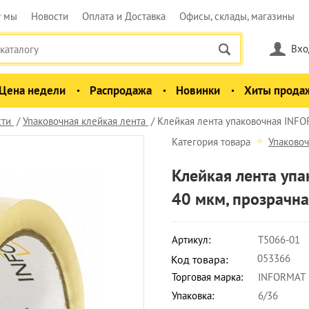
у мы
Новости
Оплата и Доставка
Офисы, склады, магазины
Вхо
Цена недели
Распродажа
Новинки
Хиты прода
сти
Упаковочная клейкая лента
Клейкая лента упаковочная INFOR
Категория товара
Упаковоч
Клейкая лента упа
40 мкм, прозрачн
Артикул:
T5066-01
053366
Код товара:
Торговая марка:
INFORMAT
Упаковка:
6/36