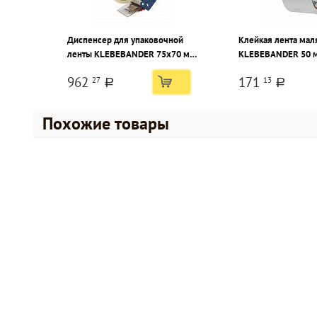
Диспенсер для упаковочной
Клейкая лента мал
ленты KLEBEBANDER 75х70 мм,
KLEBEBANDER 50 м
пластик
белая
962
171
27
13
a
a
Похожие товары