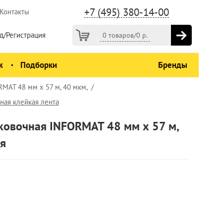
+7 (495) 380-14-00
Контакты
д/Регистрация
0 товаров
/
0
р.
ж
Подборки
Бренды
MAT 48 мм х 57 м, 40 мкм,
ная клейкая лента
ковочная INFORMAT 48 мм х 57 м,
ая