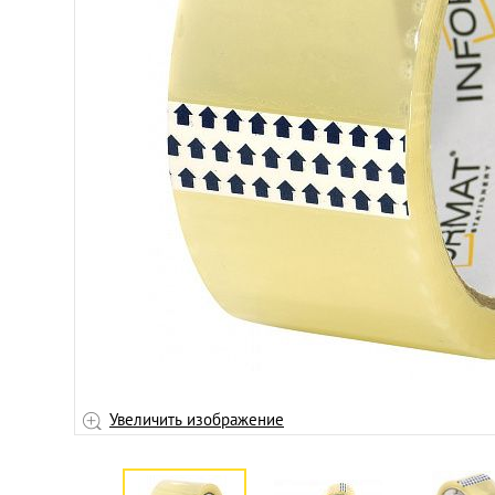
ажение
Увеличить изображение