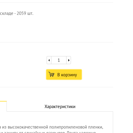
складе - 2059 шт.
В корзину
Характеристики
Увеличить
а из высококачественной полипропиленовой пленки,
 и защиту от случайных разрывов. Лента надежно