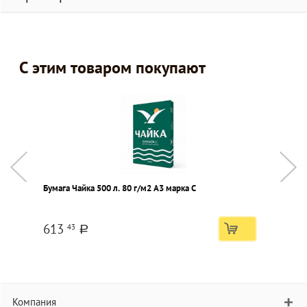
С этим товаром покупают
Бумага Чайка 500 л. 80 г/м2 А3 марка С
Л
п
613
43
a
Компания