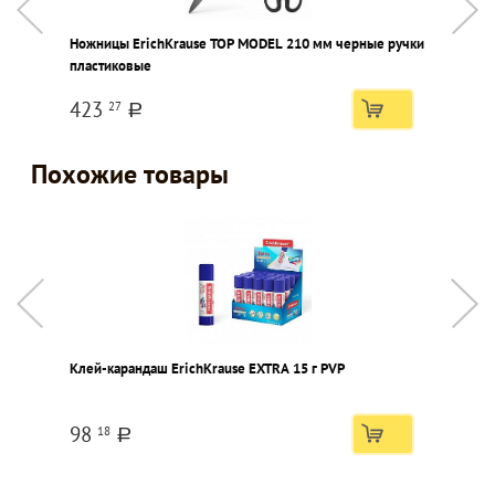
Ножницы ErichKrause TOP MODEL 210 мм черные ручки
Л
пластиковые
п
423
27
a
Похожие товары
Клей-карандаш ErichKrause EXTRA 15 г PVP
К
к
98
18
a