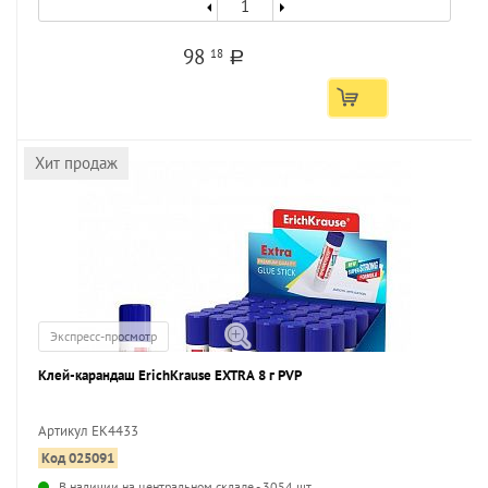
98
18
a
Хит продаж
Экспресс-просмотр
Клей-карандаш ErichKrause EXTRA 8 г PVP
Артикул EK4433
Код 025091
...
В наличии на центральном складе - 3054 шт.