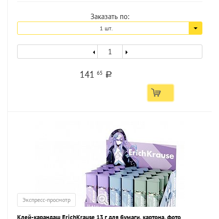
Заказать по:
1 шт.
141
65
a
Экспресс-просмотр
Клей-карандаш ErichKrause 13 г для бумаги, картона, фото