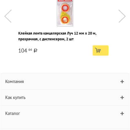
Клейкая лента канцелярская Луч 12 мм х 20 м,
К
прозрачная, с диспенсером, 2 шт
п
104
64
a
Компания
Как купить
Каталог