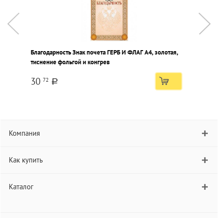
Благодарность Знак почета ГЕРБ И ФЛАГ А4, золотая,
Б
тиснение фольгой и конгрев
С
ф
30
72
a
Компания
Как купить
Каталог