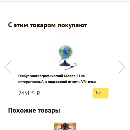
С этим товаром покупают
Глобус зоогеографический Globen 21 см
Ф
интерактивный, с подсветкой от сети, VR- очки
д
2431
41
a
Похожие товары