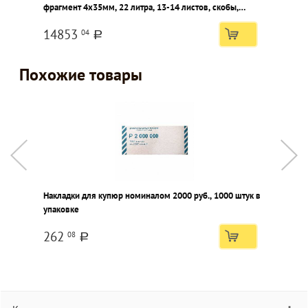
фрагмент 4х35мм, 22 литра, 13-14 листов, скобы,
карты, скрепки, CD
14853
04
a
Похожие товары
Накладки для купюр номиналом 2000 руб., 1000 штук в
Н
упаковке
у
262
08
a