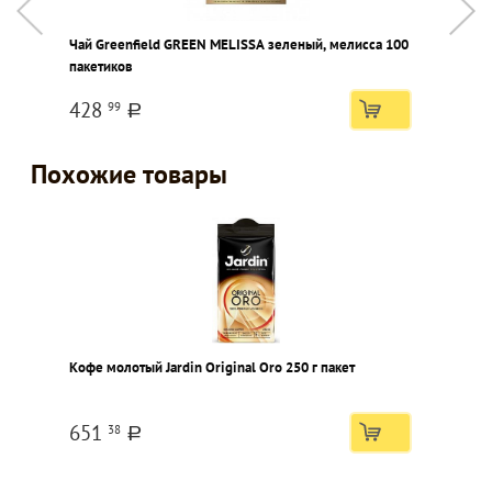
Чай Greenfield GREEN MELISSA зеленый, мелисса 100
С
пакетиков
428
99
a
Похожие товары
Кофе молотый Jardin Original Oro 250 г пакет
651
38
a