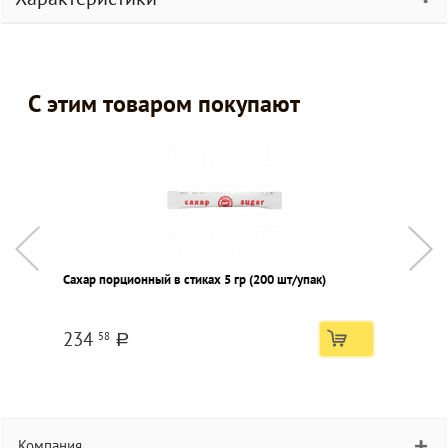
С этим товаром покупают
Сахар порционный в стиках 5 гр (200 шт/упак)
К
п
234
58
a
Компания