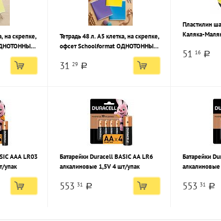
Пластилин ш
Каляка-Маляк
а, на скрепке,
Тетрадь 48 л. А5 клетка, на скрепке,
яйце
ОДНОТОННЫЕ.
офсет Schoolformat ОДНОТОННЫЕ.
51
16
a
И
НЕОН мелованный картон, ВД-лак
31
29
ВД-лак
a
ASIC AAA LR03
Батарейки Duracell BASIC AA LR6
Батарейки Du
т/упак
алкалиновые 1,5V 4 шт/упак
алкалиновые 
553
553
31
31
a
a