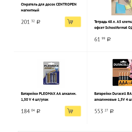
Стиратель для досок CENTROPEN
магнитный
201
32
Тетрадь 48 л. А5 клетк
a
офсет Schoolformat 
ПАСТЕЛЬНЫЕ ОТТЕНК
61
99
мелованный картон, 
a
Батарейки PLEOMAX AA алкалин.
Батарейки Duracell B
1,50 V 4 шт/упак
алкалиновые 1,5V 4 ш
184
553
04
27
a
a