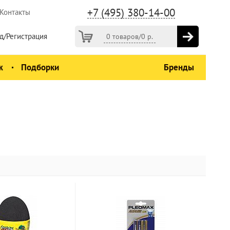
+7 (495) 380-14-00
Контакты
д/Регистрация
0 товаров
/
0
р.
ж
Подборки
Бренды