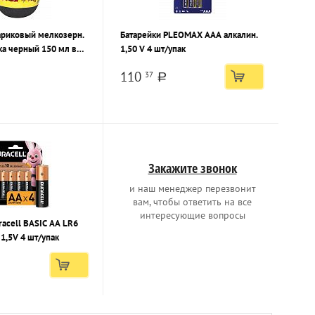
ариковый мелкозерн.
Батарейки PLEOMAX AAA алкалин.
а черный 150 мл в
1,50 V 4 шт/упак
110
37
a
Закажите звонок
и наш менеджер перезвонит
вам, чтобы ответить на все
интересующие вопросы
racell BASIC AA LR6
1,5V 4 шт/упак