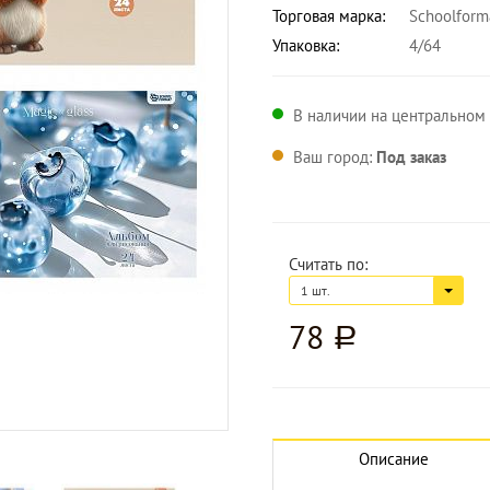
Торговая марка:
Schoolform
Упаковка:
4/64
В наличии на центральном с
Ваш город:
Под заказ
Считать по:
1 шт.
78
a
Увеличить изображение
Описание