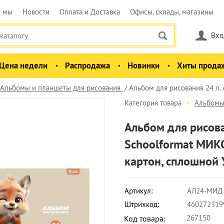
у мы
Новости
Оплата и Доставка
Офисы, склады, магазины
Вхо
Цена недели
Распродажа
Новинки
Хиты прода
Альбомы и планшеты для рисования
Альбом для рисования 24 л.
Категория товара
Альбомы
Альбом для рисова
Schoolformat МИ
картон, сплошной 
Артикул:
АЛ24-МИД
Штрихкод:
460272319
267150
Код товара: