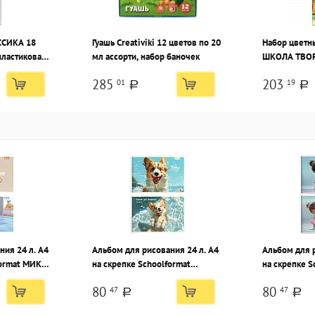
ССИКА 18
Гуашь Creativiki 12 цветов по 20
Набор цветн
 пластиковая
мл ассорти, набор баночек
ШКОЛА ТВОР
двесом
трехгранные
285
203
01
19
картонной у
a
a
ния 24 л. А4
Альбом для рисования 24 л. А4
Альбом для р
format МИКС
на скрепке Schoolformat
на скрепке S
ованный
КАЙФУЮЩИЙ КОРГИ
ДЕВОЧКА И
80
80
47
47
сетная
мелованный картон, ВД-лак,
мелованный 
a
a
офсетная бумага, 2 дизайна
офсетная бум