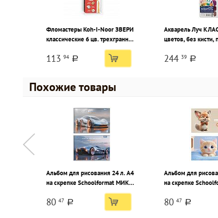
Фломастеры Koh-I-Noor ЗВЕРИ
Акварель Луч КЛА
классические 6 цв. трехгранный
цветов, без кисти,
корпус, смываемые, ПВХ чехол
упаковка с европо
113
244
94
39
a
a
Похожие товары
Альбом для рисования 24 л. А4
Альбом для рисова
на скрепке Schoolformat МИКС
на скрепке School
ДЛЯ МАЛЬЧИКОВ мелованный
ДЛЯ ДЕВОЧЕК мел
80
80
47
47
картон, ВД-лак, офсетная
картон, ВД-лак, оф
a
a
бумага, 2 дизайна
бумага, 2 дизайна