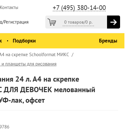
+7 (495) 380-14-00
Контакты
д/Регистрация
0 товаров
/
0
р.
ж
Подборки
Бренды
 А4 на скрепке Schoolformat МИКС
 и планшеты для рисования
ния 24 л. А4 на скрепке
КС ДЛЯ ДЕВОЧЕК мелованный
УФ-лак, офсет
9786