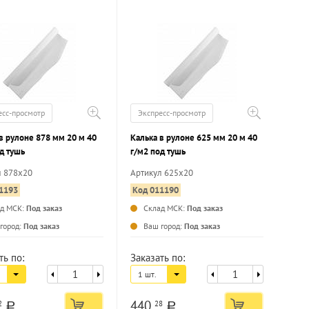
есс-просмотр
Экспресс-просмотр
в рулоне 878 мм 20 м 40
Калька в рулоне 625 мм 20 м 40
д тушь
г/м2 под тушь
л 878х20
Артикул 625х20
1193
Код 011190
ад МСК:
Под заказ
Склад МСК:
Под заказ
...
...
город:
Под заказ
Ваш город:
Под заказ
ть по:
Заказать по:
1 шт.
440
2
28
a
a