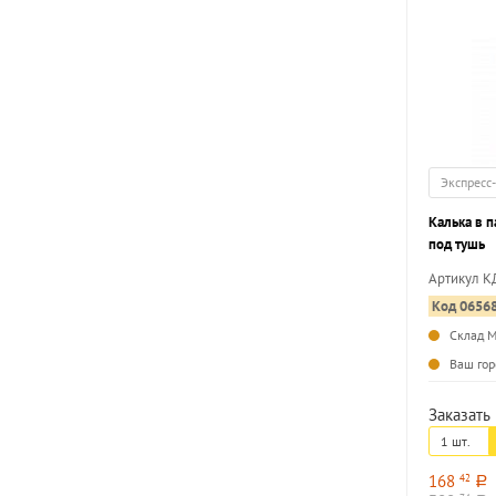
Экспресс
Калька в п
под тушь
Артикул К
Код 0656
Склад 
Ваш гор
Заказать 
1 шт.
168
42
a