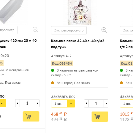
-просмотр
Экспресс-просмотр
Экспр
рулоне 420 мм 20 м 40
Калька в папке А2 40 л. 40 г/м2
Калька 
тушь
под тушь
г/м2 по
20х20
Артикул А-2
Артику
95
Код 065434
Код 01
ии на центральном
В наличии на центральном
В на
 шт.
складе - 5 шт.
складе -
...
...
од:
Под заказ
Ваш город:
Под заказ
Ваш 
по:
Заказать по:
Заказа
1 шт.
1 шт.
468
1015
68
4
a
a
493
1128
35
2
a