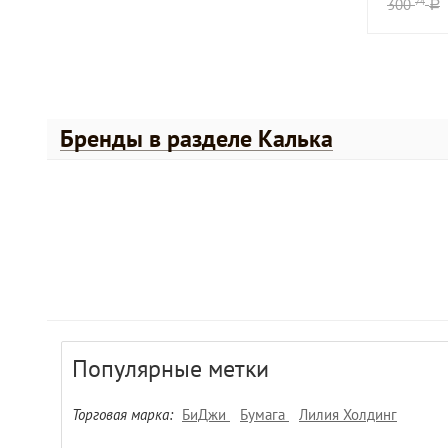
300
74
a
Бренды в разделе Калька
Популярные метки
Торговая марка:
БиДжи
Бумага
Лилия Холдинг