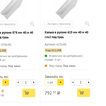
Экспресс-просмотр
есс-просмотр
Калька в рулоне 625 мм 40 м 40
в рулоне 878 мм 40 м 40
г/м2 под тушь
д тушь
Артикул 625х40
л 878х40
Код 011198
1200
В наличии на центральном
личии на центральном
складе - 4 шт.
 4 шт.
...
...
Ваш город:
Под заказ
город:
Под заказ
Заказать по:
ть по:
1 шт.
1
a
792
55
a
3
a