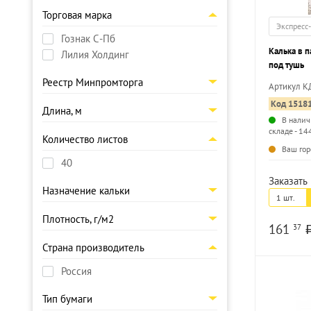
Торговая марка
Экспресс
Гознак С-Пб
Калька в п
Лилия Холдинг
под тушь
Реестр Минпромторга
Артикул К
Код 1518
Длина, м
В налич
складе - 14
Количество листов
Ваш гор
40
Заказать 
Назначение кальки
1 шт.
Плотность, г/м2
161
37
Страна производитель
Россия
Тип бумаги