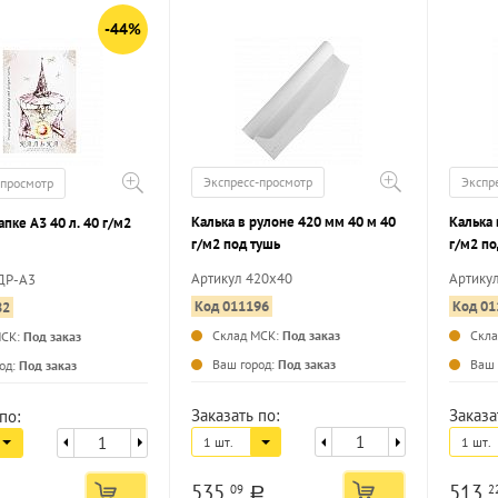
-44%
Экспресс-просмотр
Экспр
-просмотр
Калька в рулоне 420 мм 40 м 40
Калька 
апке А3 40 л. 40 г/м2
г/м2 под тушь
г/м2 по
Артикул 420х40
Артику
ДР-А3
Код 011196
Код 01
82
Склад МСК:
Под заказ
Скл
МСК:
Под заказ
...
...
Ваш город:
Под заказ
Ваш 
од:
Под заказ
Заказать по:
Заказа
по:
1 шт.
1 шт.
535
513
09
2
a