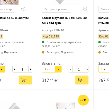
-просмотр
Экспресс-просмотр
Экспр
апке А4 40 л. 40 г/м2
Калька в рулоне 878 мм 10 м 40
Калька 
г/м2 под тушь
г/м2 по
ДР/А4
Артикул 878х10
Артику
15
Код 011558
Код 01
ии на центральном
В наличии на центральном
В на
4 шт.
складе - 57 шт.
складе -
...
од:
Под заказ
Ваш город:
Под заказ
Ваш 
по:
Заказать по:
Заказа
1 шт.
1 шт.
317
267
47
4
a
a
-5%