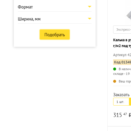
Формат
Ширина, мм
Экспресс
Подобрать
Калька в 
г/м2 под 
Артикул 4
Код 0134
В налич
складе - 19
Ваш гор
Заказать 
1 шт.
315
47