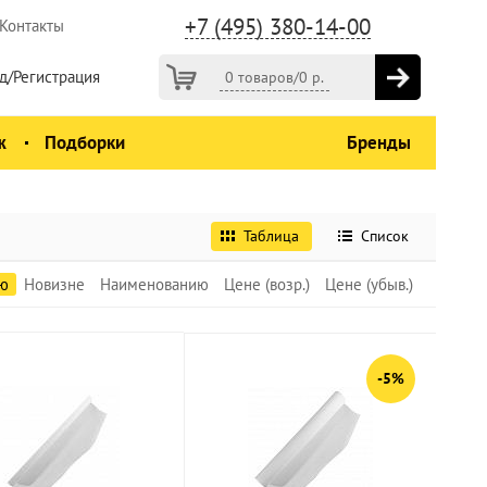
+7 (495) 380-14-00
Контакты
д/Регистрация
0 товаров
/
0
р.
ж
Подборки
Бренды
Таблица
Список
ю
Новизне
Наименованию
Цене (возр.)
Цене (убыв.)
-5%