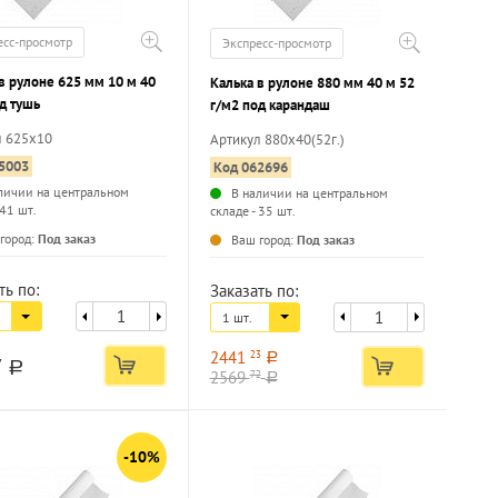
есс-просмотр
Экспресс-просмотр
в рулоне 625 мм 10 м 40
Калька в рулоне 880 мм 40 м 52
д тушь
г/м2 под карандаш
л 625х10
Артикул 880х40(52г.)
5003
Код 062696
личии на центральном
В наличии на центральном
 41 шт.
складе - 35 шт.
...
...
город:
Под заказ
Ваш город:
Под заказ
ть по:
Заказать по:
1 шт.
2441
23
a
7
a
2569
72
a
-10%