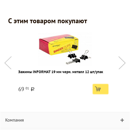
С этим товаром покупают
Зажимы INFORMAT 19 мм черн. металл 12 шт/упак
Н
э
в
69
01
a
Компания