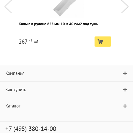
Калька в рулоне 625 мм 10 м 40 г/м2 под тушь
К
267
47
a
Компания
Как купить
Каталог
+7 (495) 380-14-00