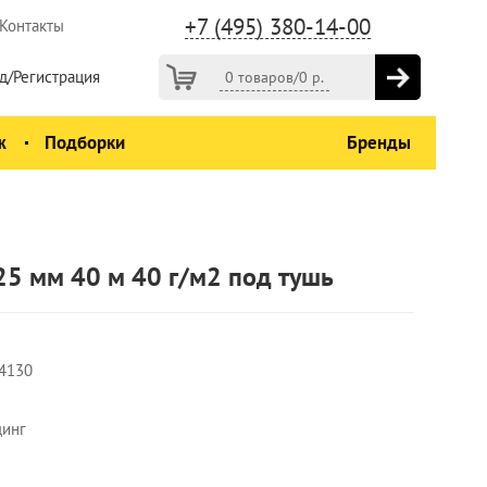
+7 (495) 380-14-00
Контакты
д/Регистрация
0 товаров
/
0
р.
ж
Подборки
Бренды
25 мм 40 м 40 г/м2 под тушь
4130
динг