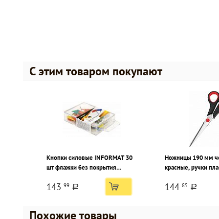
С этим товаром покупают
Кнопки силовые INFORMAT 30
Ножницы 190 мм ч
шт флажки без покрытия
красные, ручки пл
ассорти
резиновыми встав
143
144
99
85
a
a
Похожие товары