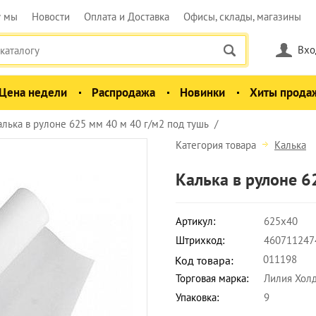
у мы
Новости
Оплата и Доставка
Офисы, склады, магазины
Вхо
Цена недели
Распродажа
Новинки
Хиты прода
алька в рулоне 625 мм 40 м 40 г/м2 под тушь
Категория товара
Калька
Калька в рулоне 6
Артикул:
625х40
Штрихкод:
460711247
011198
Код товара:
Торговая марка:
Лилия Хол
Упаковка:
9