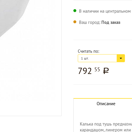
В наличии на центральном с
Ваш город:
Под заказ
Считать по:
1 шт.
792
55
a
Описание
Калька под тушь предназн
карандашом, линером или 