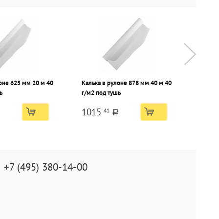
оне 625 мм 20 м 40
Калька в рулоне 878 мм 40 м 40
Калька
ь
г/м2 под тушь
г/м2 п
1015
535
41
a
+7 (495) 380-14-00