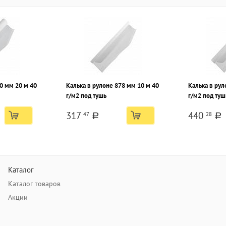
0 мм 20 м 40
Калька в рулоне 878 мм 10 м 40
Калька в рул
г/м2 под тушь
г/м2 под туш
317
440
47
28
a
a
Каталог
Каталог товаров
Акции