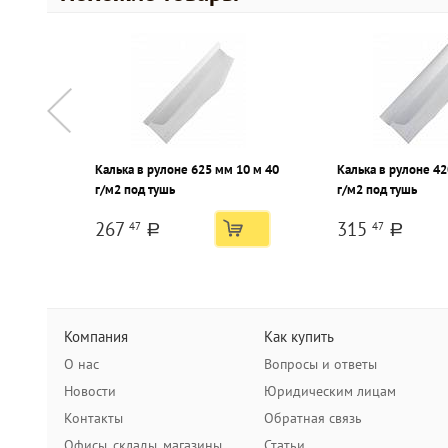
Калька в рулоне 625 мм 10 м 40
Калька в рулоне 42
г/м2 под тушь
г/м2 под тушь
267
315
47
47
a
a
Компания
Как купить
О нас
Вопросы и ответы
Новости
Юридическим лицам
Контакты
Обратная связь
Офисы, склады, магазины
Статьи