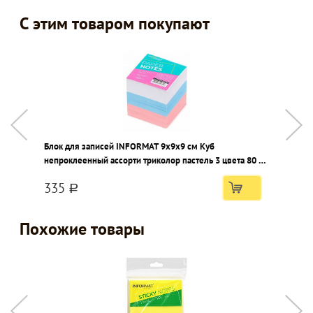
С этим товаром покупают
Блок для записей INFORMAT 9х9х9 см Куб
Т
непроклеенный ассорти триколор пастель 3 цвета 80 г/
Т
м2
У
335
a
Похожие товары