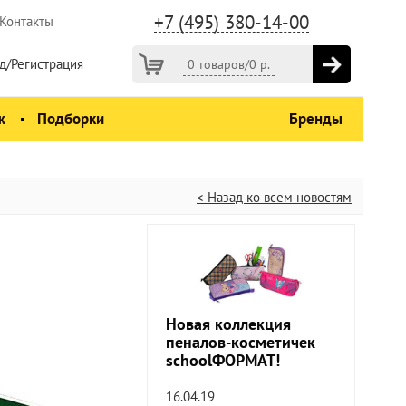
+7 (495) 380-14-00
Контакты
д/Регистрация
0 товаров
/
0
р.
ж
Подборки
Бренды
< Назад ко всем новостям
Новая коллекция
пеналов-косметичек
schoolФОРМАТ!
16.04.19