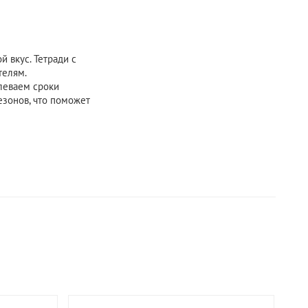
 вкус. Тетради с
телям.
длеваем сроки
езонов, что поможет