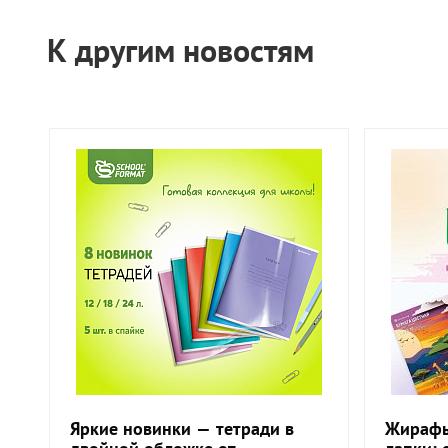
К другим новостям
Яркие новинки — тетради в
Жирафы