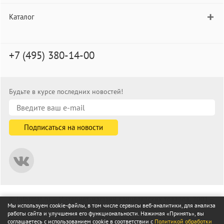
Каталог
+7 (495) 380-14-00
Будьте в курсе последних новостей!
© informat.ru — Интернет-магазин канцелярских товаров. 2001—
Мы используем cookie-файлы, в том числе сервисы веб-аналитики, для анализа
2026
работы сайта и улучшения его функциональности. Нажимая «Принять», вы
Все права защищены
соглашаетесь с использованием cookie в соответствии с
Политикой обработки